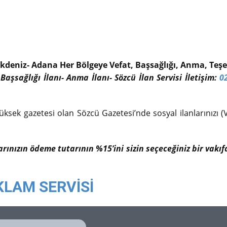
kdeniz- Adana Her Bölgeye Vefat, Başsağlığı, Anma, Teşek
 Başsağlığı İlanı- Anma İlanı- Sözcü İlan Servisi İletişim:
0
üksek gazetesi olan Sözcü Gazetesi’nde sosyal ilanlarınızı (V
larınızın ödeme tutarının %15’ini sizin seçeceğiniz bir vak
KLAM SERVİSİ