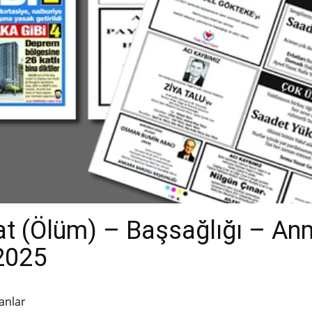
t (Ölüm) – Başsağlığı – An
.2025
anlar