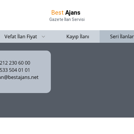
Best
Ajans
Gazete İlan Servisi
Vefat İlan Fiyat
Kayıp İlanı
Seri İlanlar
12 230 60 00
33 504 01 01
an@bestajans.net