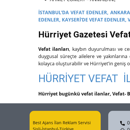
İSTANBUL’DA VEFAT EDENLER,
ANKARA’
EDENLER,
KAYSERİ’DE VEFAT EDENLER,
Hürriyet Gazetesi Vefat 
Vefat ilanları
, kaybın duyurulması ve cena
duygusal süreçte ailelere ve yakınlarına de
kolayca oluşturabilir ve Hürriyet’in geniş o
HÜRRİYET VEFAT İ
Hürriyet bugünkü vefat ilanlar, Vefat- 
02
Best Ajans İlan Reklam Servisi
Şişli-İstanbul-Türkiye
05