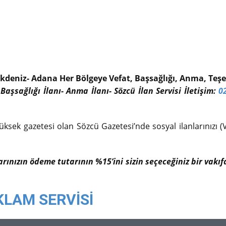
kdeniz- Adana Her Bölgeye Vefat, Başsağlığı, Anma, Teşek
 Başsağlığı İlanı- Anma İlanı- Sözcü İlan Servisi İletişim:
0
üksek gazetesi olan Sözcü Gazetesi’nde sosyal ilanlarınızı (V
larınızın ödeme tutarının %15’ini sizin seçeceğiniz bir vak
KLAM SERVİSİ