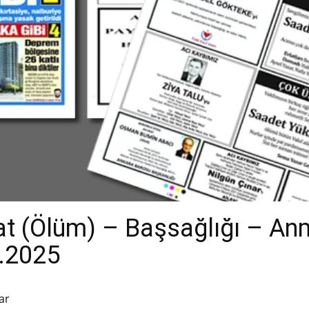
t (Ölüm) – Başsağlığı – An
2.2025
ar