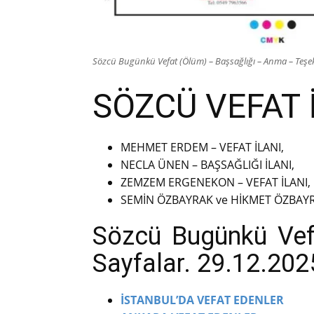
Sözcü Bugünkü Vefat (Ölüm) – Başsağlığı – Anma – Teşekk
SÖZCÜ VEFAT 
MEHMET ERDEM – VEFAT İLANI,
NECLA ÜNEN – BAŞSAĞLIĞI İLANI,
ZEMZEM ERGENEKON – VEFAT İLANI,
SEMİN ÖZBAYRAK ve HİKMET ÖZBAYRA
Sözcü Bugünkü Vefat
Sayfalar. 29.12.202
İSTANBUL’DA VEFAT EDENLER