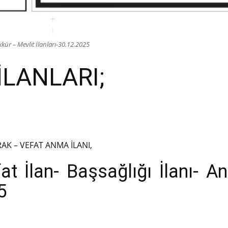
ür – Mevlit İlanları-30.12.2025
İLANLARI;
K – VEFAT ANMA İLANI,
 İlan- Başsağlığı İlanı- An
5