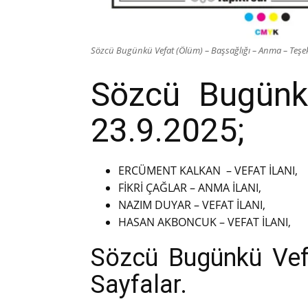
Sözcü Bugünkü Vefat (Ölüm) – Başsağlığı – Anma – Teşekk
Sözcü Bugünkü
23.9.2025;
ERCÜMENT KALKAN – VEFAT İLANI,
FİKRİ ÇAĞLAR – ANMA İLANI,
NAZIM DUYAR – VEFAT İLANI,
HASAN AKBONCUK – VEFAT İLANI,
Sözcü Bugünkü Vefat
Sayfalar.