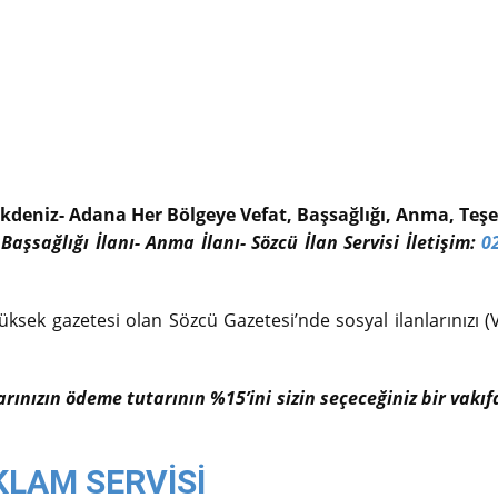
kdeniz- Adana Her Bölgeye Vefat, Başsağlığı, Anma, Teşek
 Başsağlığı İlanı- Anma İlanı- Sözcü İlan Servisi İletişim:
0
üksek gazetesi olan Sözcü Gazetesi’nde sosyal ilanlarınızı (V
larınızın ödeme tutarının %15’ini sizin seçeceğiniz bir vak
KLAM SERVİSİ