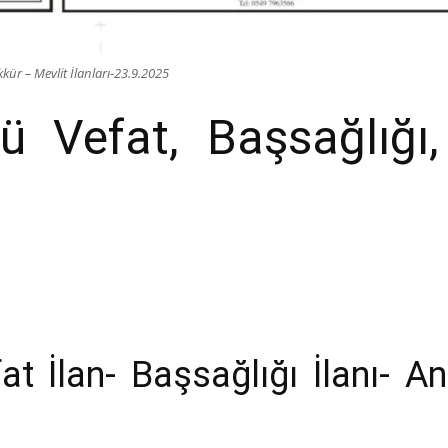
ür – Mevlit İlanları-23.9.2025
 Vefat, Başsağlığı,
 İlan- Başsağlığı İlanı- An