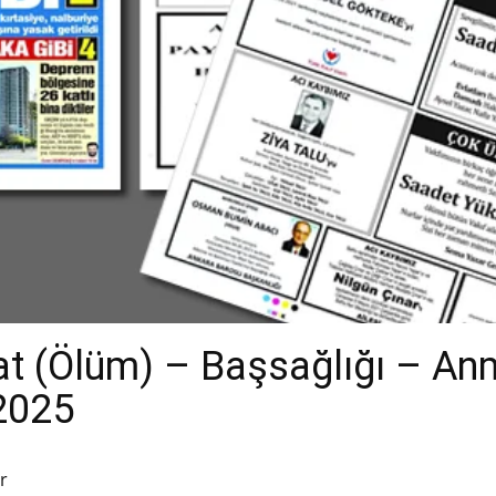
t (Ölüm) – Başsağlığı – An
.2025
r