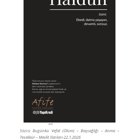
Sözcü Bugünkü Vefat (Ölüm) – Başsağlığı – Anma –
Teşekkür – Mevlit İlanları-22.1.2026