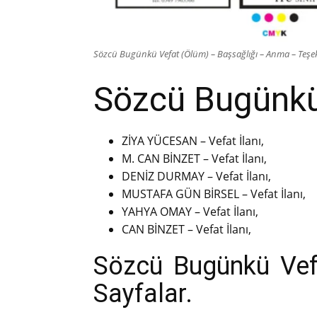
Sözcü Bugünkü Vefat (Ölüm) – Başsağlığı – Anma – Teşekk
Sözcü Bugünkü 
ZİYA YÜCESAN – Vefat İlanı,
M. CAN BİNZET – Vefat İlanı,
DENİZ DURMAY – Vefat İlanı,
MUSTAFA GÜN BİRSEL – Vefat İlanı,
YAHYA OMAY – Vefat İlanı,
CAN BİNZET – Vefat İlanı,
Sözcü Bugünkü Vefat
Sayfalar.