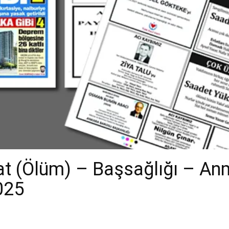
t (Ölüm) – Başsağlığı – An
2025