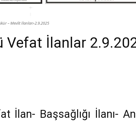
ür – Mevlit İlanları-2.9.2025
Vefat İlanlar 2.9.20
 İlan- Başsağlığı İlanı- An