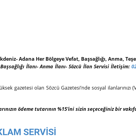
kdeniz- Adana Her Bölgeye Vefat, Başsağlığı, Anma, Teşek
 Başsağlığı İlanı- Anma İlanı- Sözcü İlan Servisi İletişim:
0
üksek gazetesi olan Sözcü Gazetesi’nde sosyal ilanlarınızı (V
larınızın ödeme tutarının %15’ini sizin seçeceğiniz bir vak
KLAM SERVİSİ