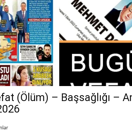
efat (Ölüm) – Başsağlığı – 
.2026
nlar