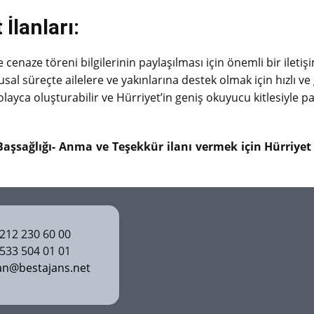
İlanları:
cenaze töreni bilgilerinin paylaşılması için önemli bir iletişi
sal süreçte ailelere ve yakınlarına destek olmak için hızlı ve 
 kolayca oluşturabilir ve Hürriyet’in geniş okuyucu kitlesiyle pa
Başsağlığı- Anma ve Teşekkür ilanı vermek için Hürriyet İ
12 230 60 00
33 504 01 01
an@bestajans.net