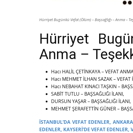
Hürriyet Bugünkü Vefat (Ölüm) – Başsağlığı – Anma – Teş
Hürriyet Bug
Anma – Teşekkü
Hacı HALİL ÇETİNKAYA – VEFAT ANMA 
Hacı MEHMET İLHAN SAZAK – VEFAT İ
Hacı NEBAHAT KINACI TAŞKIN – BAŞSA
SABİT TUTLU – BAŞSAĞLIĞI İLANI,
DURSUN YAŞAR – BAŞSAĞLIĞI İLANI,
MEHMET ŞERAFETTİN GÜNER – BAŞSAĞ
İSTANBUL’DA VEFAT EDENLER,
ANKARA’
EDENLER,
KAYSERİ’DE VEFAT EDENLER,