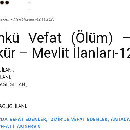
ekkür – Mevlit İlanları-12.11.2025
ünkü Vefat (Ölüm) –
r – Mevlit İlanları-
İLANI,
LANI,
ĞLIĞI İLANI,
LIĞI İLANI,
DA VEFAT EDENLER,
İZMİR’DE VEFAT EDENLER,
ANTALY
VEFAT İLAN SERVİSİ