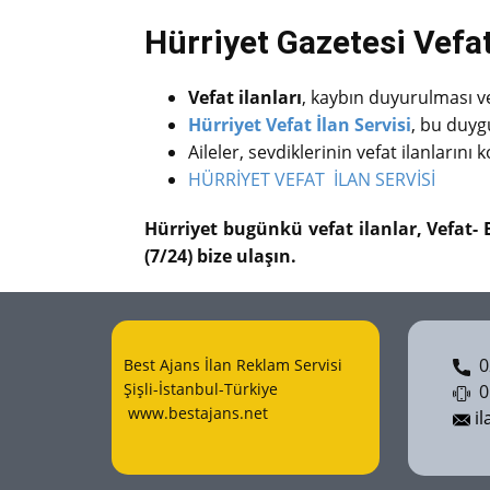
Hürriyet Gazetesi Vefat 
Vefat ilanları
, kaybın duyurulması ve 
Hürriyet Vefat İlan Servisi
, bu duygu
Aileler, sevdiklerinin vefat ilanlarını
HÜRRİYET VEFAT İLAN SERVİSİ
Hürriyet bugünkü vefat ilanlar, Vefat- 
(7/24) bize ulaşın.
02
Best Ajans İlan Reklam Servisi
Şişli-İstanbul-Türkiye
05
www.bestajans.net
il