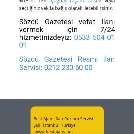
%15’ini “
TEV
–
Çağdaş Yaşam
–
Lösev
” veya
seçtiğiniz vakıfa bağış olarak iletebilirsiniz.
Sözcü Gazetesi vefat ilanı
vermek için 7/24
hizmetinizdeyiz:
0533 504 01
01
Sözcü Gazetesi Resmi İlan
Servisi:
0212 230 60 00
Best Ajans İlan Reklam Servisi
Şişli-İstanbul-Türkiye
www.bestajans.net