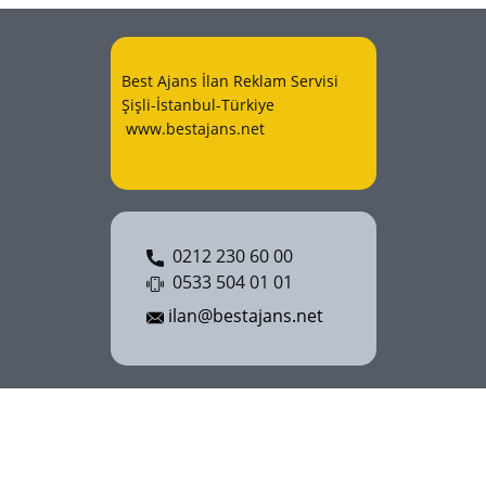
Best Ajans İlan Reklam Servisi
Şişli-İstanbul-Türkiye
www.bestajans.net
0212 230 60 00
0533 504 01 01
ilan@bestajans.net