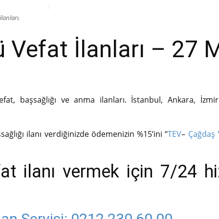
lanları.
Vefat İlanları – 27 
fat, başsağlığı ve anma ilanları. İstanbul, Ankara, İzmi
sağlığı ilanı verdiğinizde ödemenizin %15’ini “
TEV
–
Çağdaş
at ilanı vermek için 7/24 h
an Servisi:
0212 230 60 00