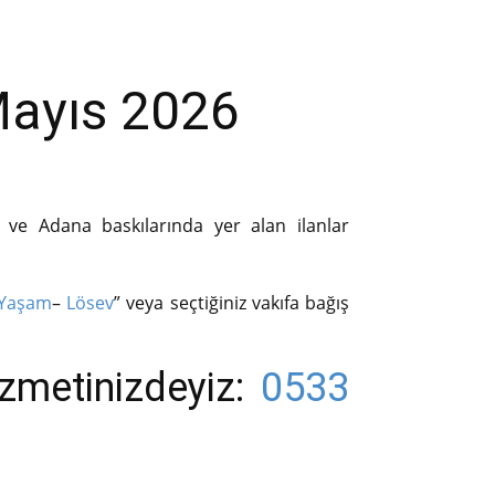
Mayıs 2026
r ve Adana baskılarında yer alan ilanlar
 Yaşam
–
Lösev
” veya seçtiğiniz vakıfa bağış
izmetinizdeyiz:
0533