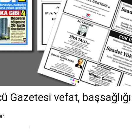
 Gazetesi vefat, başsağlığı 
ar