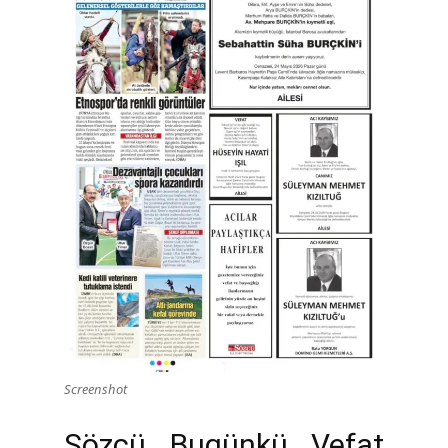
Screenshot
Sözcü Bugünkü Vefat