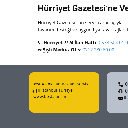
Hürriyet Gazetesi’ne Vef
Hürriyet Gazetesi ilan servisi aracılığıyla T
tasarım desteği ve uygun fiyat avantajları 
📞
Hürriyet 7/24 İlan Hattı:
0533 504 01 
☎️
Şişli Merkez Ofis:
0212 230 60 00
02
Best Ajans İlan Reklam Servisi
Şişli-İstanbul-Türkiye
05
www.bestajans.net
il