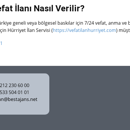
at İlanı Nasıl Verilir?
ürkiye geneli veya bölgesel baskılar için 7/24 vefat, anma ve ba
için
Hürriyet İlan Servisi
(
https://vefatilanhurriyet.com
) müşt
01
12 230 60 00
33 504 01 01
an@bestajans.net