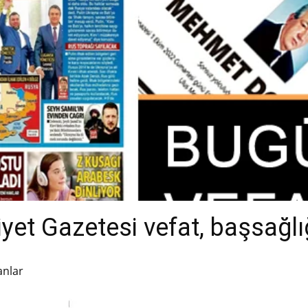
et Gazetesi vefat, başsağlığ
anlar